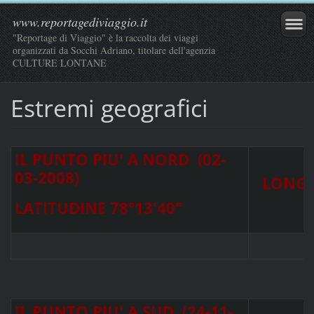
www.reportagediviaggio.it
"Reportage di Viaggio" è la raccolta dei viaggi
organizzati da Socchi Adriano, titolare dell'agenzia
CULTURE LONTANE
Estremi geografici
IL PUNTO PIU' A NORD (02-
03-2008)
LONGY
LATITUDINE 78°13'40"
IL PUNTO PIU' A SUD (24-11-