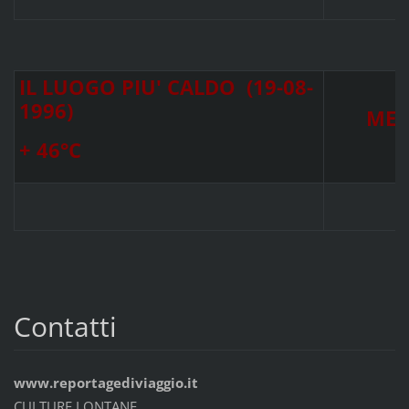
IL LUOGO PIU' CALDO (19-08-
1996)
MER
+ 46°C
Contatti
www.reportagediviaggio.it
CULTURE LONTANE