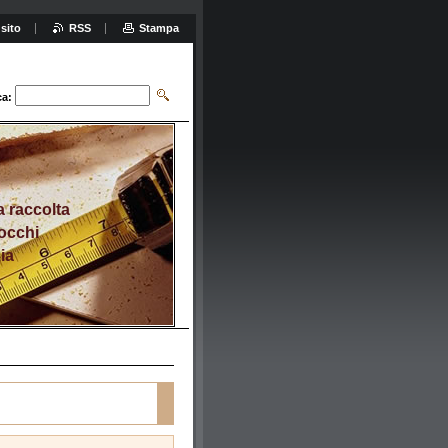
sito
RSS
Stampa
ca:
a raccolta
Socchi
ia