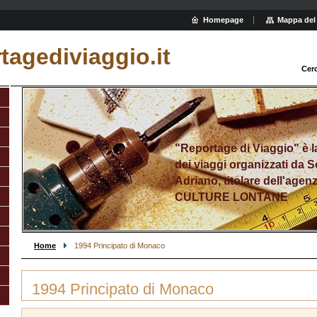
Homepage
Mappa del 
agediviaggio.it
Cer
"Reportage di Viaggio" è l
dei viaggi organizzati da 
Adriano, titolare dell'agenz
CULTURE LONTANE
Home
1994 Principato di Monaco
1994 Principato di Monaco