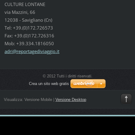
CULTURE LONTANE
via Mazzini, 66
12038 - Savigliano (Cn)
Tel: +39.(0)172.726573
Fax: +39.(0)172.726316
Mob: +39.334.1816050
adri@rep
ortagedi
viaggio.
it
© 2012 Tutti i diritti riservati.
Crea un sito web gratis
Visualizza:
Versione Mobile
|
Versione Desktop