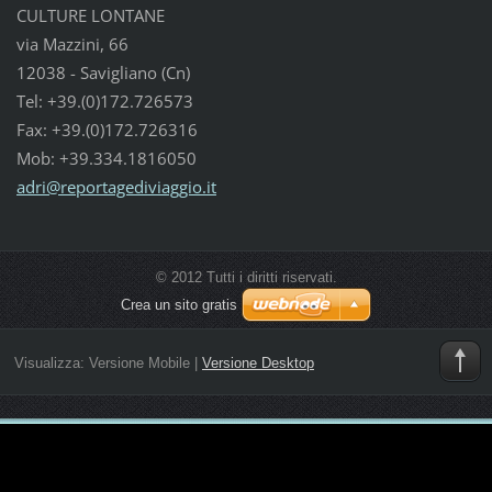
CULTURE LONTANE
via Mazzini, 66
12038 - Savigliano (Cn)
Tel: +39.(0)172.726573
Fax: +39.(0)172.726316
Mob: +39.334.1816050
adri@rep
ortagedi
viaggio.
it
© 2012 Tutti i diritti riservati.
Crea un sito gratis
Visualizza:
Versione Mobile
|
Versione Desktop