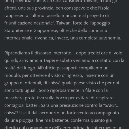
una provincia ribelle. La Cina considera Taiwan, a tutti gli
effetti, una sua provincia, ben consapevole che l’isola
rappresenta l’ultimo tassello mancante al progetto di
“riunificazione nazionale”. Taiwan, forte dell’appoggio
Statunitense e Giapponese, oltre che della comunità
internazionale, rivendica, invece, una completa autonomia.
Riprendiamo il discorso interrotto… dopo tredici ore di volo,
quindi, arriviamo a Taipei e subito veniamo a contatto con la
realtà del luogo. All’ufficio passaporti compiliamo un
modulo, per ottenere il visto d’ingresso, insieme con un
gruppo di orientali, di chissà quale paese visto che per noi
sono tutti uguali. Sono rigorosamente in fila e con la
maschera protettiva sulla bocca per evitare di respirare
contagiosi batteri. Sarà una precauzione contro la “SARS”…
chissà? Usciti dall’aeroporto un forte vento accompagnato
da una pioggia, fine ma battente, conferma quanto già
riferito dal comandante dell’aereo prima dell’atterraggio: un