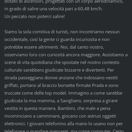
dotato di ascensori, progettati con un corpo aerodinamico,
in grado di salire una velocità pari a 60,48 km/h.
Un peccato non poterci salire!
Siamo la sola comitiva di turisti, non incontriamo nessun
occidentale, così la gente ci guarda incuriosita e non
potrebbe essere altrimenti. Noi, dal canto nostro,
osserviamo loro con curiosità ancora maggiore. Assistiamo a
scene di vita quotidiana che spostate nel nostro contesto
culturale sarebbero giudicate bizzarre e divertenti. Per
strada passeggiano donne anziane che indossano vestiti
griffati, portano al braccio borsette firmate Prada e sono
truccate come delle top model. Immagino a come sarebbe
giudicata la mia mamma, a Savigliano, sorpresa a girare
vestita in questa maniera. Bambini, che male a pena
incominciano a camminare, giocano con astrusi oggetti
elettronici. I giovani telefonino alla mano lo usano non per
telefonare o mandare messaggi, ma come computer. Certo