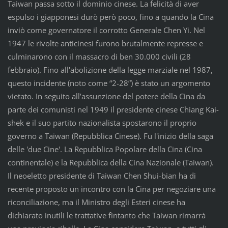
Taiwan passa sotto il dominio cinese. La felicità di aver
espulso i giapponesi durò però poco, fino a quando la Cina
inviò come governatore il corrotto Generale Chen Yi. Nel
1947 le rivolte anticinesi furono brutalmente represse e
culminarono con il massacro di ben 30.000 civili (28
febbraio). Fino all'abolizione della legge marziale nel 1987,
questo incidente (noto come “2-28”) è stato un argomento
vietato. In seguito all’assunzione del potere della Cina da
parte dei comunisti nel 1949 il presidente cinese Chiang Kai-
shek e il suo partito nazionalista spostarono il proprio
governo a Taiwan (Repubblica Cinese). Fu l'inizio della saga
delle 'due Cine'. La Repubblica Popolare della Cina (Cina
continentale) e la Repubblica della Cina Nazionale (Taiwan).
Il neoeletto presidente di Taiwan Chen Shui-bian ha di
recente proposto un incontro con la Cina per negoziare una
riconciliazione, ma il Ministro degli Esteri cinese ha
dichiarato inutili le trattative fintanto che Taiwan rimarrà