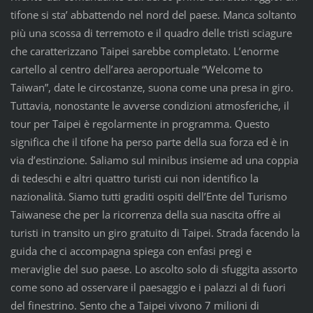
tifone si sta’ abbattendo nel nord del paese. Manca soltanto
più una scossa di terremoto e il quadro delle tristi sciagure
che caratterizzano Taipei sarebbe completato. L’enorme
cartello al centro dell’area aeroportuale “Welcome to
Taiwan”, date le circostanze, suona come una presa in giro.
Tuttavia, nonostante le avverse condizioni atmosferiche, il
tour per Taipei è regolarmente in programma. Questo
significa che il tifone ha perso parte della sua forza ed è in
via d’estinzione. Saliamo sul minibus insieme ad una coppia
di tedeschi e altri quattro turisti cui non identifico la
nazionalità. Siamo tutti graditi ospiti dell’Ente del Turismo
Taiwanese che per la ricorrenza della sua nascita offre ai
turisti in transito un giro gratuito di Taipei. Strada facendo la
guida che ci accompagna spiega con enfasi pregi e
meraviglie del suo paese. Lo ascolto solo di sfuggita assorto
come sono ad osservare il paesaggio e i palazzi al di fuori
del finestrino. Sento che a Taipei vivono 7 milioni di