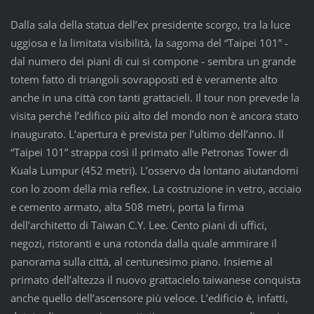
Dalla sala della statua dell’ex presidente scorgo, tra la luce
uggiosa e la limitata visibilità, la sagoma del “Taipei 101” -
dal numero dei piani di cui si compone - sembra un grande
totem fatto di triangoli sovrapposti ed è veramente alto
anche in una città con tanti grattacieli. Il tour non prevede la
visita perché l’edifico più alto del mondo non è ancora stato
inaugurato. L’apertura è prevista per l’ultimo dell’anno. Il
“Taipei 101” strappa così il primato alle Petronas Tower di
Kuala Lumpur (452 metri). L’osservo da lontano aiutandomi
con lo zoom della mia reflex. La costruzione in vetro, acciaio
e cemento armato, alta 508 metri, porta la firma
dell’architetto di Taiwan C.Y. Lee. Cento piani di uffici,
negozi, ristoranti e una rotonda dalla quale ammirare il
panorama sulla città, al centunesimo piano. Insieme al
primato dell’altezza il nuovo grattacielo taiwanese conquista
anche quello dell’ascensore più veloce. L’edificio è, infatti,