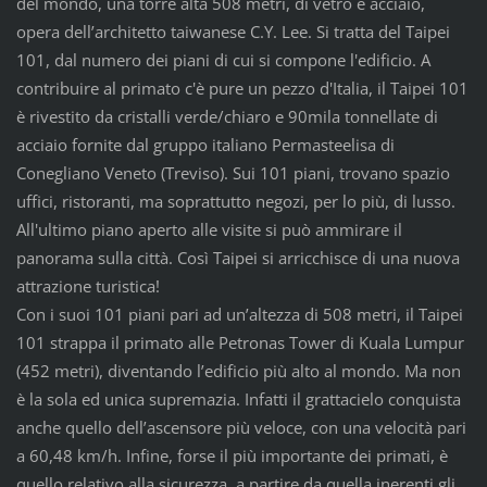
del mondo, una torre alta 508 metri, di vetro e acciaio,
opera dell’architetto taiwanese C.Y. Lee. Si tratta del Taipei
101, dal numero dei piani di cui si compone l'edificio. A
contribuire al primato c'è pure un pezzo d'Italia, il Taipei 101
è rivestito da cristalli verde/chiaro e 90mila tonnellate di
acciaio fornite dal gruppo italiano Permasteelisa di
Conegliano Veneto (Treviso). Sui 101 piani, trovano spazio
uffici, ristoranti, ma soprattutto negozi, per lo più, di lusso.
All'ultimo piano aperto alle visite si può ammirare il
panorama sulla città. Così Taipei si arricchisce di una nuova
attrazione turistica!
Con i suoi 101 piani pari ad un’altezza di 508 metri, il Taipei
101 strappa il primato alle Petronas Tower di Kuala Lumpur
(452 metri), diventando l’edificio più alto al mondo. Ma non
è la sola ed unica supremazia. Infatti il grattacielo conquista
anche quello dell’ascensore più veloce, con una velocità pari
a 60,48 km/h. Infine, forse il più importante dei primati, è
quello relativo alla sicurezza, a partire da quella inerenti gli